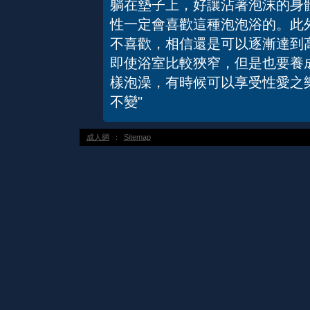
躺在墊子上，好讓沾著泡沫的身
性一定會喜歡這種泡泡浴的。此
不喜歡，相信還是可以逐漸達
即使浴室比較狹窄，但是也要養
樣泡澡，有時候可以享受性愛之
不變"
成人網
：
Sitemap